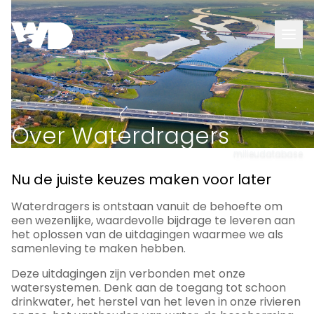
Artikelen
Projecten
Over Waterdragers
Diensten
milieudatabase
Over
Nu de juiste keuzes maken voor later
waterdragers
Waterdragers is ontstaan vanuit de behoefte om
een wezenlijke, waardevolle bijdrage te leveren aan
het oplossen van de uitdagingen waarmee we als
samenleving te maken hebben.
Deze uitdagingen zijn verbonden met onze
watersystemen. Denk aan de toegang tot schoon
drinkwater, het herstel van het leven in onze rivieren