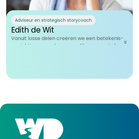
Adviseur en strategisch storycoach
Edith de Wit
Vanuit losse delen creëren we een betekenis-
en richtinggevend gezamenlijk perspectief.
Ik bouw mee aan Waterdragers omdat ik een
positieve impact wil creëren en dat samen wil
doen met mensen die ook vanuit verbinding en
een open, transparante houding werken.