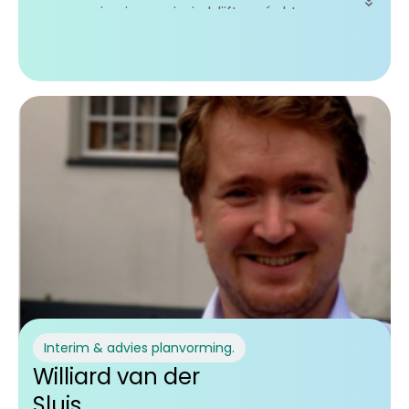
wanneer je nieuwsgierig blijft en écht samen
werkt. Samen de rode draad boven water
halen, daar loop ik warm voor!
Interim & advies planvorming.
Williard van der
Sluis