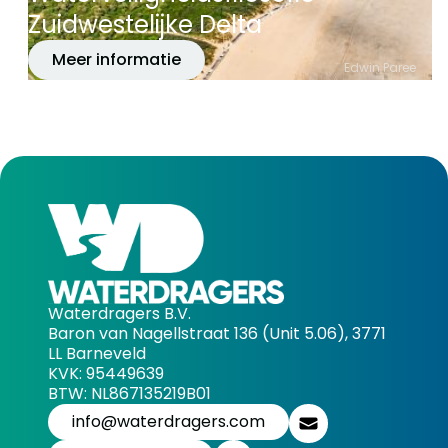
Zuidwestelijke Delta
Meer informatie
Edwin Paree
Waterdragers B.V.
Baron van Nagellstraat 136 (Unit 5.06), 3771
LL Barneveld
KVK: 95449639
BTW: NL867135219B01
info@waterdragers.com